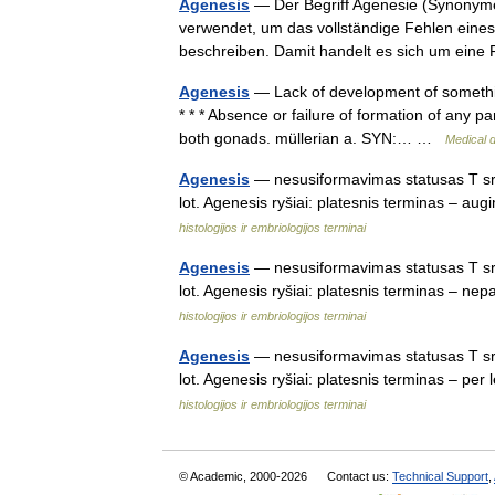
Agenesis
— Der Begriff Agenesie (Synonyme:
verwendet, um das vollständige Fehlen eines
beschreiben. Damit handelt es sich um e
Agenesis
— Lack of development of somethin
* * * Absence or failure of formation of any p
both gonads. müllerian a. SYN:… …
Medical d
Agenesis
— nesusiformavimas statusas T sri
lot. Agenesis ryšiai: platesnis terminas –
histologijos ir embriologijos terminai
Agenesis
— nesusiformavimas statusas T sri
lot. Agenesis ryšiai: platesnis terminas 
histologijos ir embriologijos terminai
Agenesis
— nesusiformavimas statusas T sri
lot. Agenesis ryšiai: platesnis terminas – 
histologijos ir embriologijos terminai
© Academic, 2000-2026
Contact us:
Technical Support
,