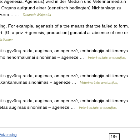
 Agenesia, Agenesis) wird in der Medizin und Veterinärmedizin
 Organs aufgrund einer (genetisch bedingten) Nichtanlage zu
ine Form… …
Deutsch Wikipedia
g. For example, agenesis of a toe means that toe failed to form.
art. [G. a priv. + genesis, production] gonadal a. absence of one or
ictionary
tis gyvūnų raida, augimas, ontogenezė, embriologija atitikmenys:
 augimo nenormalumai sinonimas – agenezė …
Veterinarinės anatomijos,
tis gyvūnų raida, augimas, ontogenezė, embriologija atitikmenys:
– nepakankamumas sinonimas – agenezė …
Veterinarinės anatomijos,
tis gyvūnų raida, augimas, ontogenezė, embriologija atitikmenys:
per lėtas augimas sinonimas – agenezė …
Veterinarinės anatomijos,
Advertising
18+