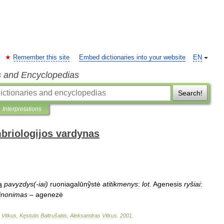
Remember this site
Embed dictionaries into your website
EN
s and Encyclopedias
Search!
Interpretations
mbriologijos vardynas
a
pavyzdys
(-
iai
)
ruoniagalūnỹstė
atitikmenys
:
lot
.
Agenesis
ryšiai
:
inonimas
–
agenezė
Vitkus
,
Kęstutis
Baltrušaitis
,
Aleksandras
Vitkus
.
2001
.