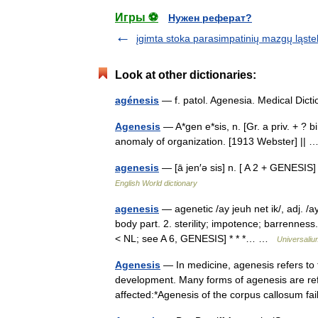
Игры ⚽
Нужен реферат?
įgimta stoka parasimpatinių mazgų ląstel
Look at other dictionaries:
agénesis
— f. patol. Agenesia. Medical Dic
Agenesis
— A*gen e*sis, n. [Gr. a priv. + ? b
anomaly of organization. [1913 Webster] ||
agenesis
— [ā jen′ə sis] n. [ A 2 + GENESIS
English World dictionary
agenesis
— agenetic /ay jeuh net ik/, adj. /a
body part. 2. sterility; impotence; barrennes
< NL; see A 6, GENESIS] * * *… …
Universaliu
Agenesis
— In medicine, agenesis refers to 
development. Many forms of agenesis are ref
affected:*Agenesis of the corpus callosum 