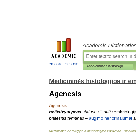
Academic Dictionarie
en-academic.com
Medicininės histologijos ir embriologijos vardynas
Medicininės histologijos ir e
Agenesis
Agenesis
neišsivystymas
statusas
T
sritis
embriologij
platesnis
terminas
–
augimo
nenormalumai
s
Medicininės
histologijos
ir
embriologijos
vardynas
.
Albertas