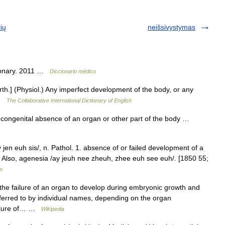
ių
neišsivystymas
tionary. 2011 …
Diccionario médico
irth.] (Physiol.) Any imperfect development of the body, or any
 …
The Collaborative International Dictionary of English
] congenital absence of an organ or other part of the body …
y jen euh sis/, n. Pathol. 1. absence of or failed development of a
s. Also, agenesia /ay jeuh nee zheuh, zhee euh see euh/. [1850 55;
m
the failure of an organ to develop during embryonic growth and
erred to by individual names, depending on the organ
failure of… …
Wikipedia